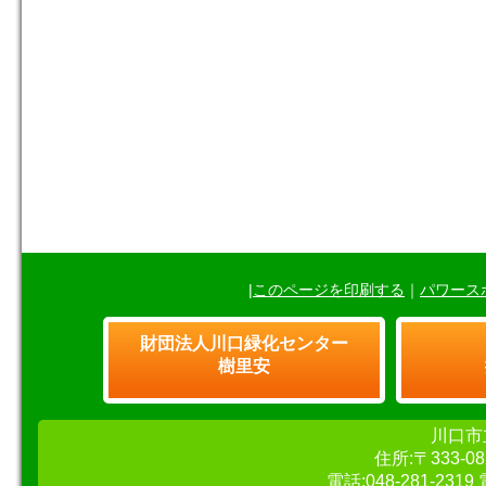
|
このページを印刷する
｜
パワース
財団法人川口緑化センター
樹里安
川口市
住所:〒333-
電話:048-281-23