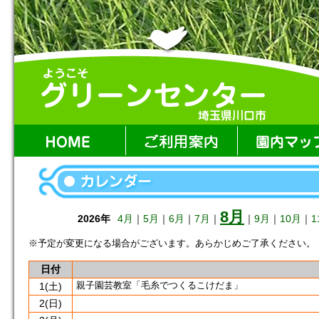
8月
2026年
4月
｜
5月
｜
6月
｜
7月
｜
｜
9月
｜
10月
｜
1
※予定が変更になる場合がございます。あらかじめご了承ください。
日付
親子園芸教室「毛糸でつくるこけだま」
1
(土)
2
(日)